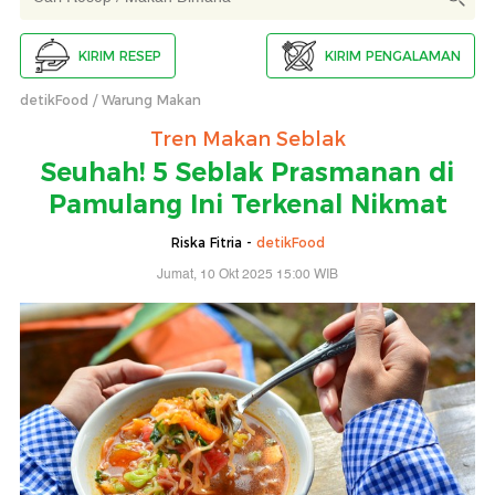
KIRIM RESEP
KIRIM PENGALAMAN
detikFood
Warung Makan
Tren Makan Seblak
Seuhah! 5 Seblak Prasmanan di
Pamulang Ini Terkenal Nikmat
Riska Fitria -
detikFood
Jumat, 10 Okt 2025 15:00 WIB