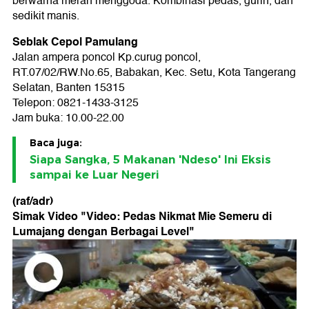
berwarna merah menggoda. Kombinasi pedas, gurih, dan
sedikit manis.
Seblak Cepol Pamulang
Jalan ampera poncol Kp.curug poncol,
RT.07/02/RW.No.65, Babakan, Kec. Setu, Kota Tangerang
Selatan, Banten 15315
Telepon: 0821-1433-3125
Jam buka: 10.00-22.00
Baca juga:
Siapa Sangka, 5 Makanan 'Ndeso' Ini Eksis
sampai ke Luar Negeri
(raf/adr)
Simak Video "
Video: Pedas Nikmat Mie Semeru di
Lumajang dengan Berbagai Level
"