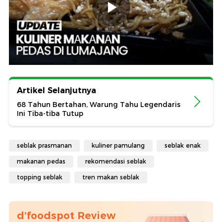
Artikel Selanjutnya
68 Tahun Bertahan, Warung Tahu Legendaris
Ini Tiba-tiba Tutup
seblak prasmanan
kuliner pamulang
seblak enak
makanan pedas
rekomendasi seblak
topping seblak
tren makan seblak
d’foodspot Review