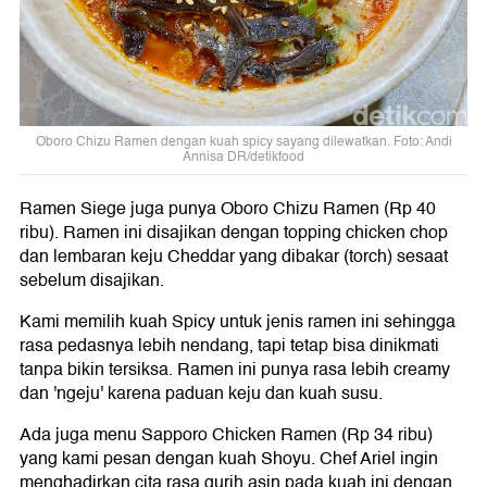
Oboro Chizu Ramen dengan kuah spicy sayang dilewatkan. Foto: Andi
Annisa DR/detikfood
Ramen Siege juga punya Oboro Chizu Ramen (Rp 40
ribu). Ramen ini disajikan dengan topping chicken chop
dan lembaran keju Cheddar yang dibakar (torch) sesaat
sebelum disajikan.
Kami memilih kuah Spicy untuk jenis ramen ini sehingga
rasa pedasnya lebih nendang, tapi tetap bisa dinikmati
tanpa bikin tersiksa. Ramen ini punya rasa lebih creamy
dan 'ngeju' karena paduan keju dan kuah susu.
Ada juga menu Sapporo Chicken Ramen (Rp 34 ribu)
yang kami pesan dengan kuah Shoyu. Chef Ariel ingin
menghadirkan cita rasa gurih asin pada kuah ini dengan