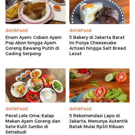
detikFood
detikFood
Enam Ayam: Cobain Ayam
5 Bakery di Jakarta Barat
Pop Abon hingga Ayam
Ini Punya Cheesecake
Goreng Bawang Putih di
Artisan hingga Salt Bread
Gading Serpong
Lezat
detikFood
detikFood
Pecel Lele Oma: Kalap
5 Rekomendasi Lapo di
Makan Ayam Goreng dan
Jakarta, Menunya Autentik
Sate Kulit Jumbo di
Batak Mulai Rp30 Ribuan
Setiabudi