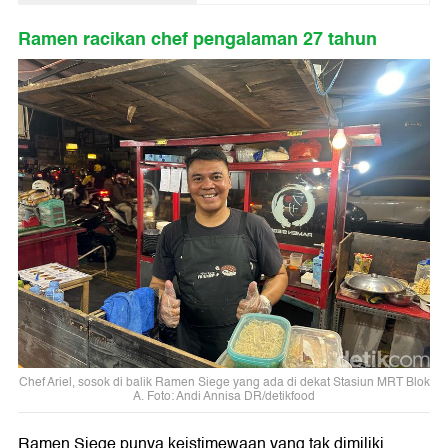
Ramen racikan chef pengalaman 27 tahun
Chef Ariel, sosok di balik Ramen Siege yang ada di dekat Stasiun MRT Blok
A. Foto: Andi Annisa DR/detikfood
Ramen Siege punya keistimewaan yang tak dimiliki