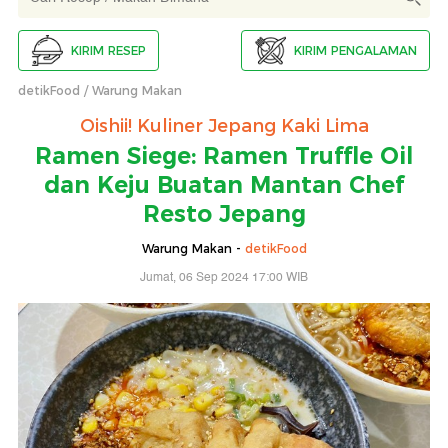
KIRIM RESEP
KIRIM PENGALAMAN
detikFood
Warung Makan
Oishii! Kuliner Jepang Kaki Lima
Ramen Siege: Ramen Truffle Oil
dan Keju Buatan Mantan Chef
Resto Jepang
Warung Makan -
detikFood
Jumat, 06 Sep 2024 17:00 WIB