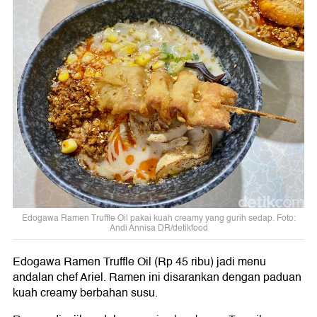
Edogawa Ramen Truffle Oil pakai kuah creamy yang gurih sedap. Foto:
Andi Annisa DR/detikfood
Edogawa Ramen Truffle Oil (Rp 45 ribu) jadi menu
andalan chef Ariel. Ramen ini disarankan dengan paduan
kuah creamy berbahan susu.