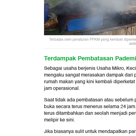
Terbatas oleh peraturan PPKM yang kembali diperketa
deti
Terdampak Pembatasan Padem
Sebagai usaha berjenis Usaha Mikro, Kec
mengaku sangat merasakan dampak dari p
rumah makan yang kini kembali diperketa
jam operasional.
Saat tidak ada pembatasan atau sebelum 
buka secara terus menerus selama 24 jam.
terus ditambahkan dan seolah menjadi pen
melipir ke sini.
Jika biasanya sulit untuk mendapatkan park