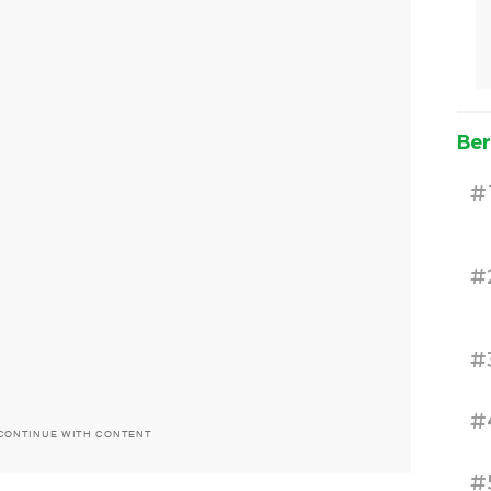
Ber
#
#
#
#
CONTINUE WITH CONTENT
#