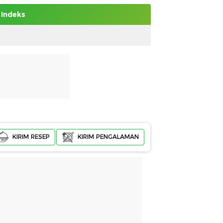
Indeks
KIRIM RESEP
KIRIM PENGALAMAN