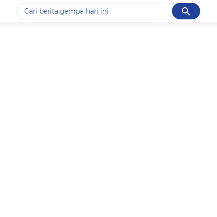
Cancel
Yang sedang ramai dicari
#1
data live draw sgp
#2
iran
#3
senjata
#4
prabowo
#5
gempa hari ini
Promoted
Terakhir yang dicari
Loading...