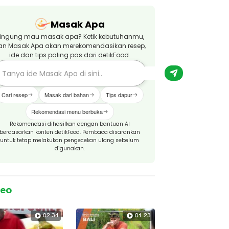
Masak Apa
ingung mau masak apa? Ketik kebutuhanmu,
an Masak Apa akan merekomendasikan resep,
ide dan tips paling pas dari detikFood.
Cari resep
Masak dari bahan
Tips dapur
Rekomendasi menu berbuka
Rekomendasi dihasilkan dengan bantuan AI
berdasarkan konten detikFood. Pembaca disarankan
untuk tetap melakukan pengecekan ulang sebelum
digunakan.
deo
02:34
01:23