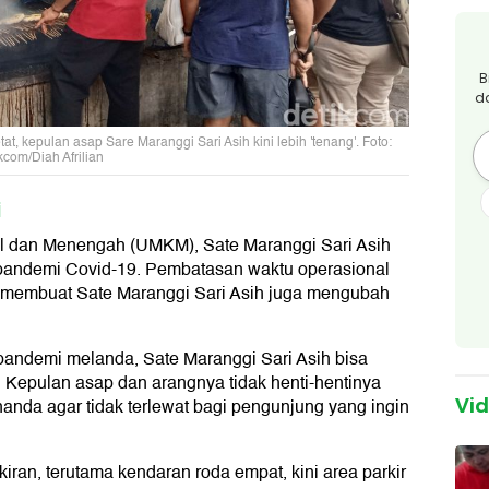
B
d
t, kepulan asap Sare Maranggi Sari Asih kini lebih 'tenang'. Foto:
kcom/Diah Afrilian
i
il dan Menengah (UMKM), Sate Maranggi Sari Asih
andemi Covid-19. Pembatasan waktu operasional
t membuat Sate Maranggi Sari Asih juga mengubah
pandemi melanda, Sate Maranggi Sari Asih bisa
 Kepulan asap dan arangnya tidak henti-hentinya
anda agar tidak terlewat bagi pengunjung yang ingin
Vi
iran, terutama kendaran roda empat, kini area parkir