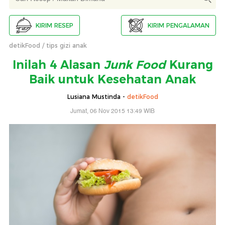
KIRIM RESEP
KIRIM PENGALAMAN
detikFood
tips gizi anak
Inilah 4 Alasan
Junk Food
Kurang
Baik untuk Kesehatan Anak
Lusiana Mustinda -
detikFood
Jumat, 06 Nov 2015 13:49 WIB