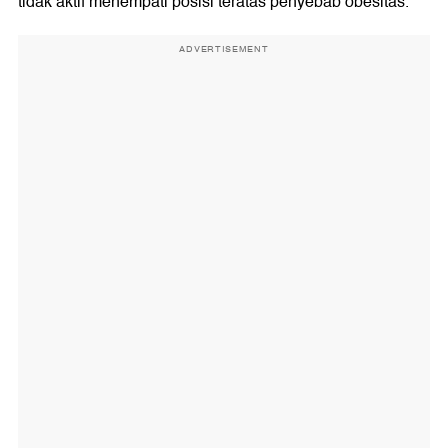
tidak aktif menempati posisi teratas penyebab obesitas.
ADVERTISEMENT