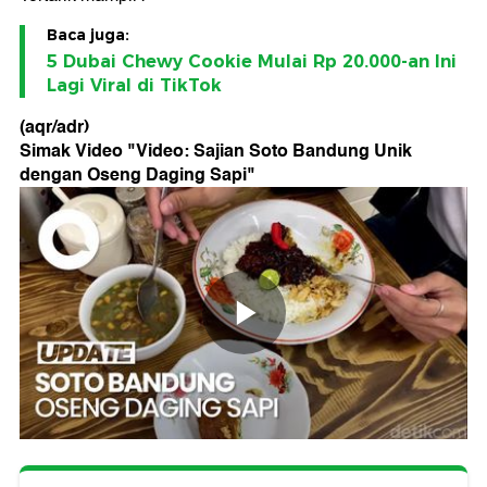
Baca juga:
5 Dubai Chewy Cookie Mulai Rp 20.000-an Ini
Lagi Viral di TikTok
(aqr/adr)
Simak Video "
Video: Sajian Soto Bandung Unik
dengan Oseng Daging Sapi
"