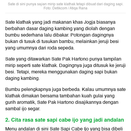
Sate di sini punya sajian mirip sate klathak tetapi dibuat dari daging sapi.
Foto: Detikcom / Atiqa Rana
Sate klathak yang jadi makanan khas Jogja biasanya
berbahan dasar daging kambing yang diolah dengan
bumbu sederhana lalu dibakar. Potongan dagingnya
bukan di tusuk di tusukan bambu, melainkan jeruji besi
yang umumnya dari roda sepeda.
Sate yang ditawarkan Sate Pak Hartono punya tampilan
mirip seperti sate klathak. Dagingnya juga ditusuk ke jeruji
besi. Tetapi, mereka menggunakan daging sapi bukan
daging kambing.
Bumbu pelengkapnya juga berbeda. Kalau umumnya sate
klathak dimakan bersama tambahan kuah gulai yang
gurih aromatik, Sate Pak Hartono disajikannya dengan
sambal ijo segar.
2. Cita rasa sate sapi cabe ijo yang jadi andalan
Menu andalan di sini Sate Sapi Cabe Ijo yang bisa dibeli