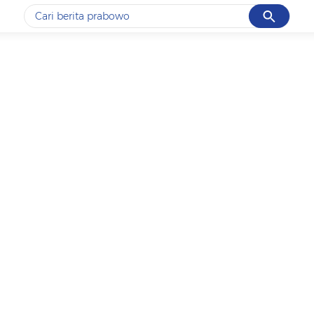
Cancel
Yang sedang ramai dicari
#1
data live draw sgp
#2
iran
#3
senjata
#4
prabowo
#5
gempa hari ini
Promoted
Terakhir yang dicari
Loading...