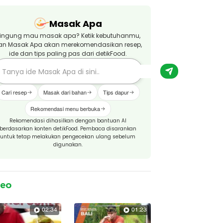
Masak Apa
ingung mau masak apa? Ketik kebutuhanmu,
an Masak Apa akan merekomendasikan resep,
ide dan tips paling pas dari detikFood.
Cari resep
Masak dari bahan
Tips dapur
Rekomendasi menu berbuka
Rekomendasi dihasilkan dengan bantuan AI
berdasarkan konten detikFood. Pembaca disarankan
untuk tetap melakukan pengecekan ulang sebelum
digunakan.
deo
02:34
01:23