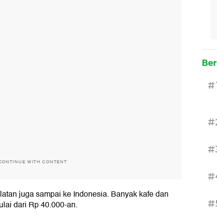
Ber
#
#
#
CONTINUE WITH CONTENT
#
latan juga sampai ke Indonesia. Banyak kafe dan
#
ai dari Rp 40.000-an.