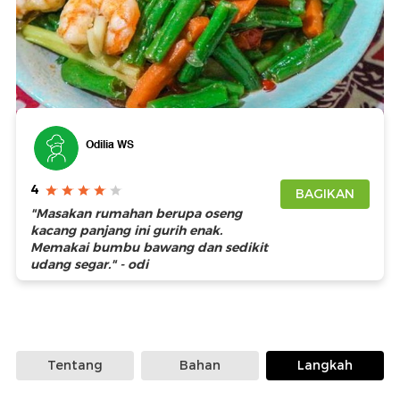
Foto: Getty Images
Odilia WS
4
BAGIKAN
"Masakan rumahan berupa oseng
kacang panjang ini gurih enak.
Memakai bumbu bawang dan sedikit
udang segar." - odi
Tentang
Bahan
Langkah