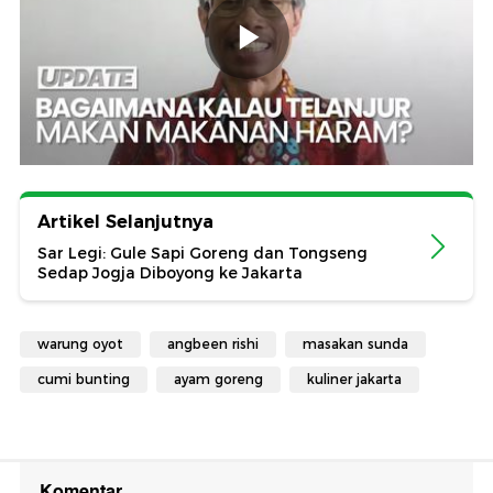
Artikel Selanjutnya
Sar Legi: Gule Sapi Goreng dan Tongseng
Sedap Jogja Diboyong ke Jakarta
warung oyot
angbeen rishi
masakan sunda
cumi bunting
ayam goreng
kuliner jakarta
Komentar