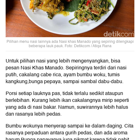
Pilihan menu nasi lainnya ada Nasi khas Manado yang sepiring dilengkapi
beberapa lauk pauk. Foto: Detikcom / Atiqa Rana
Untuk pilihan nasi yang lebih mengenyangkan, bisa
pesan Nasi Khas Manado. Sepiringnya terdiri dari nasi
putih, cakalang cabe rica, ayam bumbu woku, tumis
kangkung,bunga pepaya, sampai sambal dabu-dabu.
Porsi setiap lauknya pas, tidak terlalu sedikit ataupun
berlebihan. Kurang lebih ikan cakalangnya mirip seperti
yang ada di nasi bakar. Namun, suwirannya lebih halus
dan rasanya lebih pedas.
Bumbu wokunya menyerap sampai ke dalam daging. Cita
rasanya perpaduan antara gurih pedas, dan ada aroma
harum.Bunga papayanya juga nikmat karena tidak pahit.