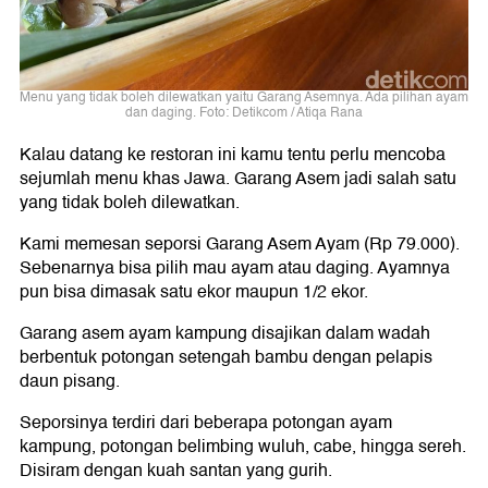
Menu yang tidak boleh dilewatkan yaitu Garang Asemnya. Ada pilihan ayam
dan daging. Foto: Detikcom / Atiqa Rana
Kalau datang ke restoran ini kamu tentu perlu mencoba
sejumlah menu khas Jawa. Garang Asem jadi salah satu
yang tidak boleh dilewatkan.
Kami memesan seporsi Garang Asem Ayam (Rp 79.000).
Sebenarnya bisa pilih mau ayam atau daging. Ayamnya
pun bisa dimasak satu ekor maupun 1/2 ekor.
Garang asem ayam kampung disajikan dalam wadah
berbentuk potongan setengah bambu dengan pelapis
daun pisang.
Seporsinya terdiri dari beberapa potongan ayam
kampung, potongan belimbing wuluh, cabe, hingga sereh.
Disiram dengan kuah santan yang gurih.