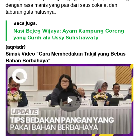
dengan rasa manis yang pas dari saus cokelat dan
taburan gula halusnya.
Baca juga:
Nasi Bejeg Wijaya: Ayam Kampung Goreng
yang Gurih ala Ussy Sulistiawaty
(aqr/adr)
Simak Video "
Cara Membedakan Takjil yang Bebas
Bahan Berbahaya
"