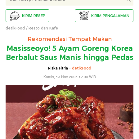
KIRIM RESEP
KIRIM PENGALAMAN
detikFood
Resto dan Kafe
Rekomendasi Tempat Makan
Masisseoyo! 5 Ayam Goreng Korea
Berbalut Saus Manis hingga Pedas
Riska Fitria -
detikFood
Kamis, 13 Nov 2025 12:00 WIB