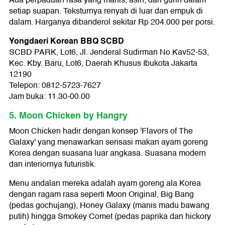
Ada perpaduan rasa yang manis, asin, dan gurih dalam
setiap suapan. Teksturnya renyah di luar dan empuk di
dalam. Harganya dibanderol sekitar Rp 204.000 per porsi.
Yongdaeri Korean BBQ SCBD
SCBD PARK, Lot6, Jl. Jenderal Sudirman No.Kav52-53,
Kec. Kby. Baru, Lot6, Daerah Khusus Ibukota Jakarta
12190
Telepon: 0812-5723-7627
Jam buka: 11.30-00.00
5. Moon Chicken by Hangry
Moon Chicken hadir dengan konsep 'Flavors of The
Galaxy' yang menawarkan sensasi makan ayam goreng
Korea dengan suasana luar angkasa. Suasana modern
dan interiornya futuristik.
Menu andalan mereka adalah ayam goreng ala Korea
dengan ragam rasa seperti Moon Original, Big Bang
(pedas gochujang), Honey Galaxy (manis madu bawang
putih) hingga Smokey Comet (pedas paprika dan hickory