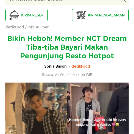
KIRIM RESEP
KIRIM PENGALAMAN
detikFood
Info Kuliner
Bikin Heboh! Member NCT Dream
Tiba-tiba Bayari Makan
Pengunjung Resto Hotpot
Sonia Basoni -
detikFood
Selasa, 21 Okt 2025 14:00 WIB