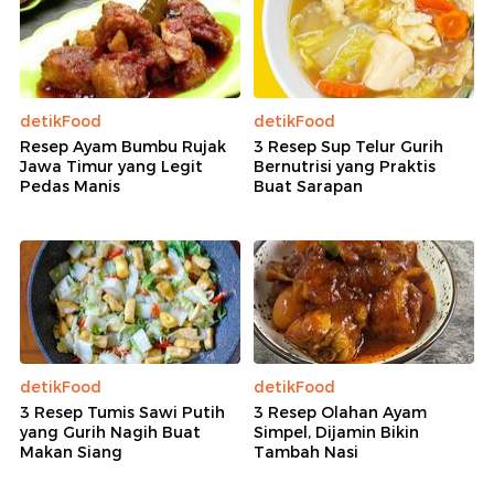
detikFood
detikFood
Resep Ayam Bumbu Rujak
3 Resep Sup Telur Gurih
Jawa Timur yang Legit
Bernutrisi yang Praktis
Pedas Manis
Buat Sarapan
detikFood
detikFood
3 Resep Tumis Sawi Putih
3 Resep Olahan Ayam
yang Gurih Nagih Buat
Simpel, Dijamin Bikin
Makan Siang
Tambah Nasi