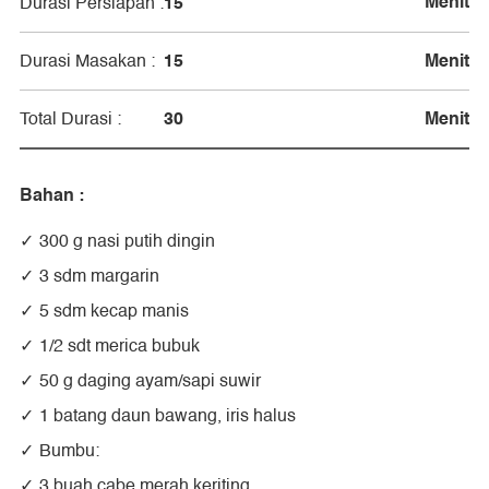
Menit
15
Durasi Persiapan :
15
Menit
Durasi Masakan :
30
Menit
Total Durasi :
Bahan :
300 g nasi putih dingin
3 sdm margarin
5 sdm kecap manis
1/2 sdt merica bubuk
50 g daging ayam/sapi suwir
1 batang daun bawang, iris halus
Bumbu:
3 buah cabe merah keriting