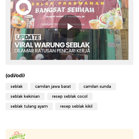
(odi/odi)
seblak
camilan jawa barat
camilan sunda
seblak kekinian
resep seblak cocol
seblak tulang ayam
resep seblak kikil