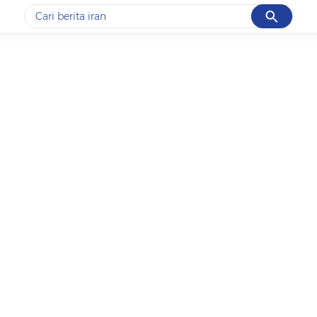
Cancel
Yang sedang ramai dicari
#1
data live draw sgp
#2
piala presiden 2026
#3
prabowo
#4
iran
#5
gempa hari ini
Promoted
Terakhir yang dicari
Loading...