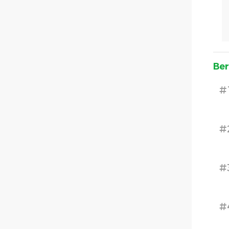
Ber
#
#
#
#