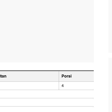
itan
Porsi
4