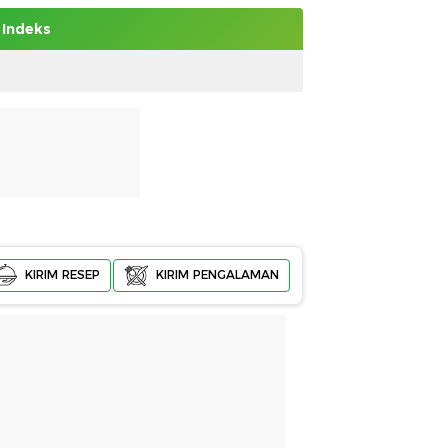
Indeks
KIRIM RESEP
KIRIM PENGALAMAN