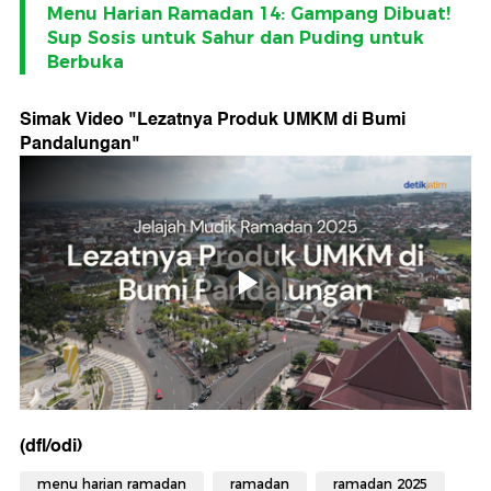
Menu Harian Ramadan 14: Gampang Dibuat!
Sup Sosis untuk Sahur dan Puding untuk
Berbuka
Simak Video "
Lezatnya Produk UMKM di Bumi
Pandalungan
"
(dfl/odi)
menu harian ramadan
ramadan
ramadan 2025