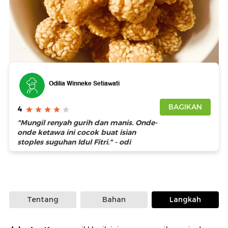
Foto: Getty Images
Odilia Winneke Setiawati
BAGIKAN
4
"Mungil renyah gurih dan manis. Onde-
onde ketawa ini cocok buat isian
stoples suguhan Idul Fitri." - odi
Tentang
Bahan
Langkah