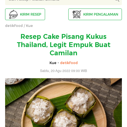
KIRIM RESEP
KIRIM PENGALAMAN
detikFood
Kue
Resep Cake Pisang Kukus
Thailand, Legit Empuk Buat
Camilan
Kue -
detikFood
Sabtu, 20 Agu 2022 09:00 WIB