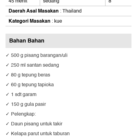
45 menit
sedang
8
Daerah Asal Masakan
: Thailand
Kategori Masakan
: kue
Bahan Bahan
500 g pisang barangan/uli
250 ml santan sedang
80 g tepung beras
60 g tepung tapioka
1 sdt garam
150 g gula pasir
Pelengkap:
Daun pisang untuk takir
Kelapa parut untuk taburan