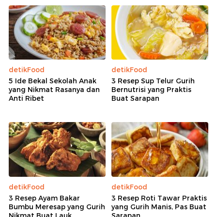
detikFood
detikFood
5 Ide Bekal Sekolah Anak
3 Resep Sup Telur Gurih
yang Nikmat Rasanya dan
Bernutrisi yang Praktis
Anti Ribet
Buat Sarapan
detikFood
detikFood
3 Resep Ayam Bakar
3 Resep Roti Tawar Praktis
Bumbu Meresap yang Gurih
yang Gurih Manis, Pas Buat
Nikmat Buat Lauk
Sarapan