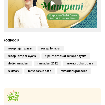
(odi/odi)
resep jajan pasar
resep lemper
resep lemper ayam
tips membuat lemper ayam
detikramadan
ramadan 2022
menu buka puasa
hikmah
ramadanupdate
ramadanupdatecb