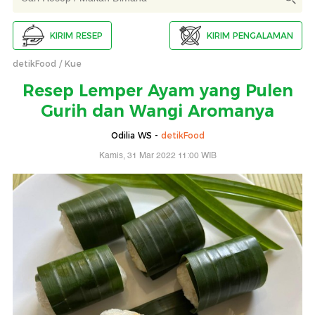
KIRIM RESEP
KIRIM PENGALAMAN
detikFood
Kue
Resep Lemper Ayam yang Pulen
Gurih dan Wangi Aromanya
Odilia WS -
detikFood
Kamis, 31 Mar 2022 11:00 WIB