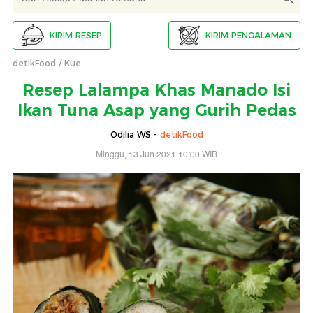
KIRIM RESEP
KIRIM PENGALAMAN
detikFood
Kue
Resep Lalampa Khas Manado Isi
Ikan Tuna Asap yang Gurih Pedas
Odilia WS -
detikFood
Minggu, 13 Jun 2021 10:00 WIB