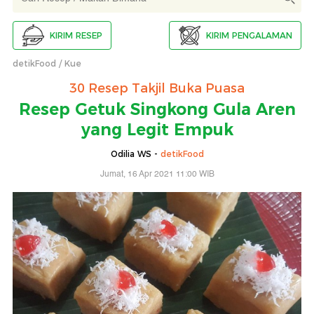
KIRIM RESEP
KIRIM PENGALAMAN
detikFood
Kue
30 Resep Takjil Buka Puasa
Resep Getuk Singkong Gula Aren
yang Legit Empuk
Odilia WS -
detikFood
Jumat, 16 Apr 2021 11:00 WIB