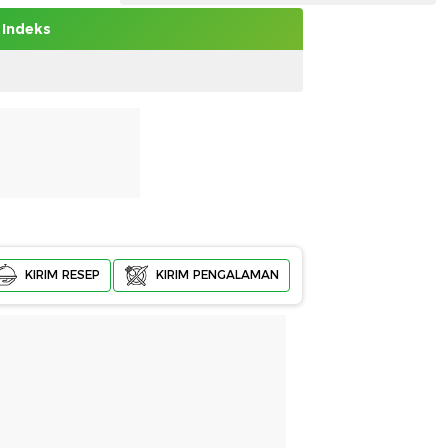
Indeks
KIRIM RESEP
KIRIM PENGALAMAN