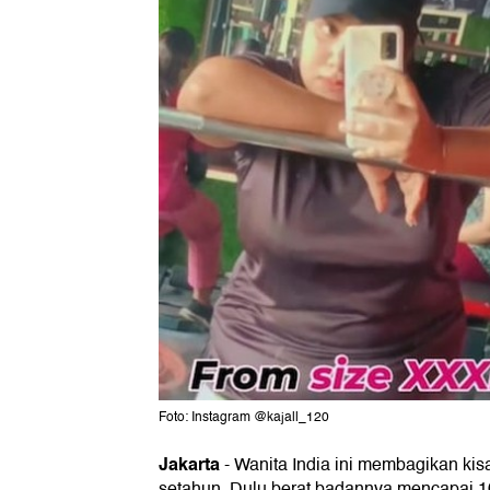
Foto: Instagram @kajall_120
Jakarta
-
Wanita India ini membagikan kisa
setahun. Dulu berat badannya mencapai 106