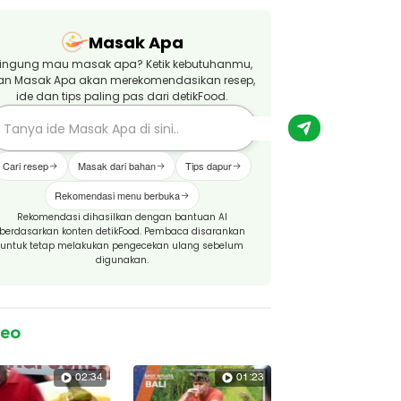
Masak Apa
ingung mau masak apa? Ketik kebutuhanmu,
an Masak Apa akan merekomendasikan resep,
ide dan tips paling pas dari detikFood.
Cari resep
Masak dari bahan
Tips dapur
Rekomendasi menu berbuka
Rekomendasi dihasilkan dengan bantuan AI
berdasarkan konten detikFood. Pembaca disarankan
untuk tetap melakukan pengecekan ulang sebelum
digunakan.
deo
02:34
01:23