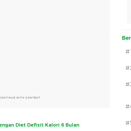
Ber
#
#
#
CONTINUE WITH CONTENT
#
#
engan Diet Defisit Kalori 6 Bulan