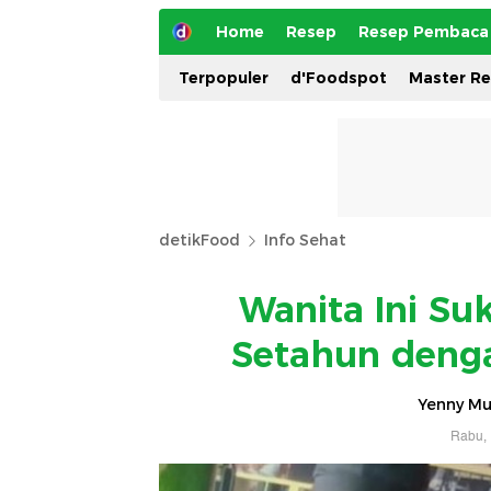
Home
Resep
Resep Pembaca
Terpopuler
d'Foodspot
Master R
detikFood
Info Sehat
Wanita Ini Su
Setahun dengan
Yenny Mus
Rabu, 