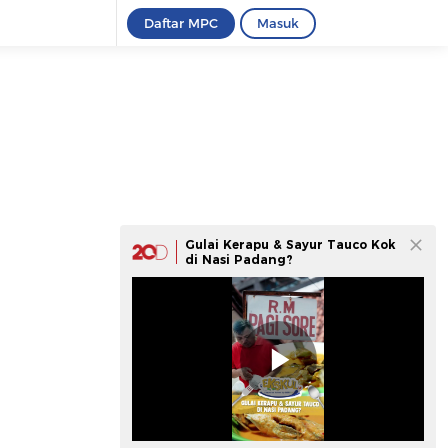
Daftar MPC
Masuk
Gulai Kerapu & Sayur Tauco Kok
di Nasi Padang?