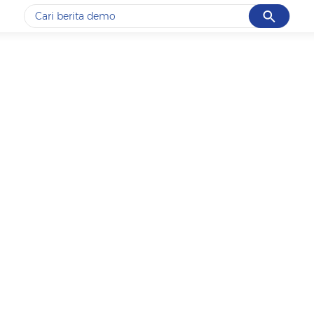
Cancel
Yang sedang ramai dicari
#1
gempa hari ini
#2
gempa
#3
iran
#4
demo
#5
prabowo
Promoted
Terakhir yang dicari
Loading...