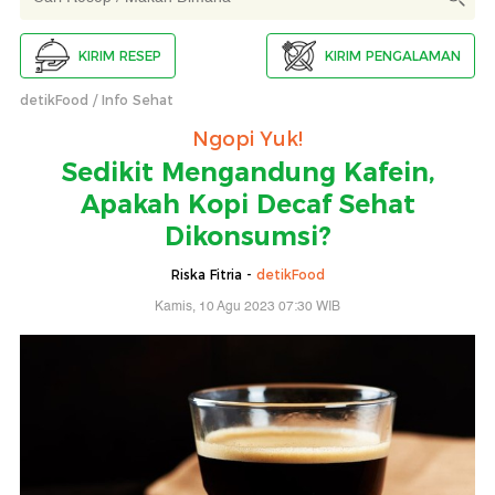
KIRIM RESEP
KIRIM PENGALAMAN
detikFood
Info Sehat
Ngopi Yuk!
Sedikit Mengandung Kafein,
Apakah Kopi Decaf Sehat
Dikonsumsi?
Riska Fitria -
detikFood
Kamis, 10 Agu 2023 07:30 WIB