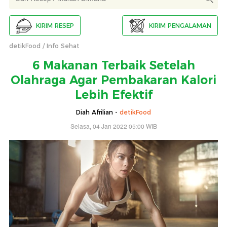
KIRIM RESEP
KIRIM PENGALAMAN
detikFood
Info Sehat
6 Makanan Terbaik Setelah
Olahraga Agar Pembakaran Kalori
Lebih Efektif
Diah Afrilian -
detikFood
Selasa, 04 Jan 2022 05:00 WIB