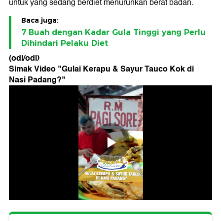
untuk yang sedang berdiet menurunkan berat badan.
Baca juga:
7 Buah dengan Kadar Gula Tinggi yang Perlu
Dihindari Pelaku Diet
(odi/odi)
Simak Video "
Gulai Kerapu & Sayur Tauco Kok di
Nasi Padang?
"