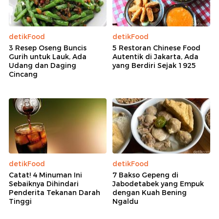
detikFood
detikFood
3 Resep Oseng Buncis
5 Restoran Chinese Food
Gurih untuk Lauk, Ada
Autentik di Jakarta, Ada
Udang dan Daging
yang Berdiri Sejak 1925
Cincang
detikFood
detikFood
Catat! 4 Minuman Ini
7 Bakso Gepeng di
Sebaiknya Dihindari
Jabodetabek yang Empuk
Penderita Tekanan Darah
dengan Kuah Bening
Tinggi
Ngaldu