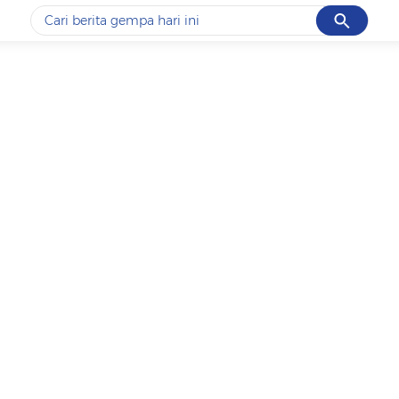
Cancel
Yang sedang ramai dicari
#1
gempa hari ini
#2
gempa
#3
prabowo
#4
iran
#5
demo
Promoted
Terakhir yang dicari
Loading...