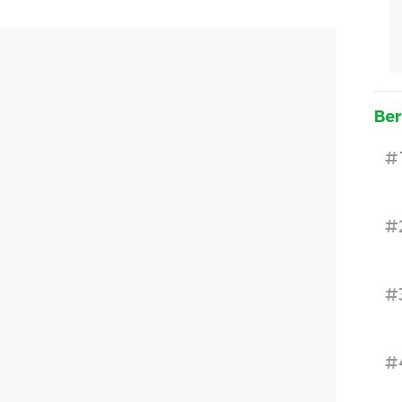
Ber
#
#
#
#