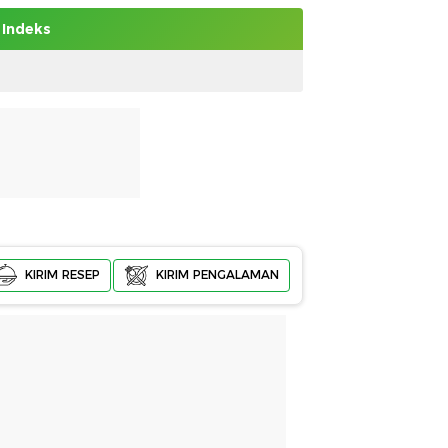
Indeks
KIRIM RESEP
KIRIM PENGALAMAN