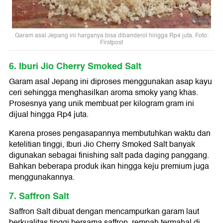
Garam asal Jepang ini harganya bisa dibanderol hingga Rp4 juta. Foto:
Firstpost
6. Iburi Jio Cherry Smoked Salt
Garam asal Jepang ini diproses menggunakan asap kayu
ceri sehingga menghasilkan aroma smoky yang khas.
Prosesnya yang unik membuat per kilogram gram ini
dijual hingga Rp4 juta.
Karena proses pengasapannya membutuhkan waktu dan
ketelitian tinggi, Iburi Jio Cherry Smoked Salt banyak
digunakan sebagai finishing salt pada daging panggang.
Bahkan beberapa produk ikan hingga keju premium juga
menggunakannya.
7. Saffron Salt
Saffron Salt dibuat dengan mencampurkan garam laut
berkualitas tinggi bersama saffron, rempah termahal di