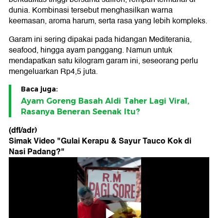
dunia. Kombinasi tersebut menghasilkan warna
keemasan, aroma harum, serta rasa yang lebih kompleks.
Garam ini sering dipakai pada hidangan Mediterania,
seafood, hingga ayam panggang. Namun untuk
mendapatkan satu kilogram garam ini, seseorang perlu
mengeluarkan Rp4,5 juta.
Baca juga:
Ayam Goreng Basah Aldi Taher Lagi Viral,
Rasanya Beneran Seenak Itu?
(dfl/adr)
Simak Video "
Gulai Kerapu & Sayur Tauco Kok di
Nasi Padang?
"