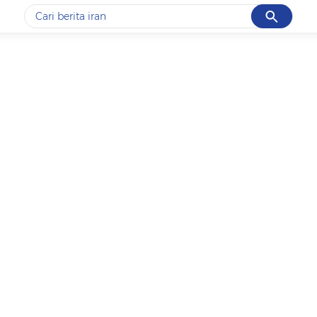
Cancel
Yang sedang ramai dicari
#1
data live draw sgp
#2
gempa hari ini
#3
prabowo
#4
iran
#5
demo
Promoted
Terakhir yang dicari
Loading...