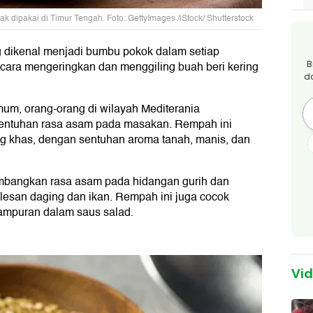
dipakai di Timur Tengah. Foto: GettyImages /iStock/ Shutterstock
 dikenal menjadi bumbu pokok dalam setiap
B
cara mengeringkan dan menggiling buah beri kering
d
um, orang-orang di wilayah Mediterania
ntuhan rasa asam pada masakan. Rempah ini
g khas, dengan sentuhan aroma tanah, manis, dan
mbangkan rasa asam pada hidangan gurih dan
esan daging dan ikan. Rempah ini juga cocok
campuran dalam saus salad.
Vi