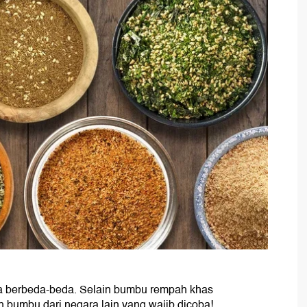
a berbeda-beda. Selain bumbu rempah khas
h bumbu dari negara lain yang wajib dicoba!