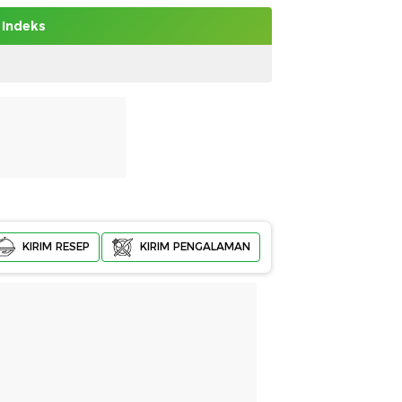
Indeks
KIRIM RESEP
KIRIM PENGALAMAN