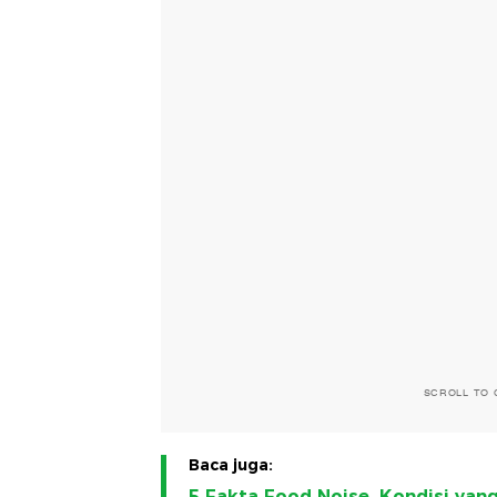
SCROLL TO 
Baca juga:
5 Fakta Food Noise, Kondisi yan