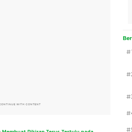
Ber
#
#
#
CONTINUE WITH CONTENT
#
#
g Membuat Pikiran Terus Tertuju pada