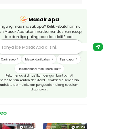
Masak Apa
ingung mau masak apa? Ketik kebutuhanmu,
an Masak Apa akan merekomendasikan resep,
ide dan tips paling pas dari detikFood.
Cari resep
Masak dari bahan
Tips dapur
Rekomendasi menu berbuka
Rekomendasi dihasilkan dengan bantuan AI
berdasarkan konten detikFood. Pembaca disarankan
untuk tetap melakukan pengecekan ulang sebelum
digunakan.
deo
02:34
01:23