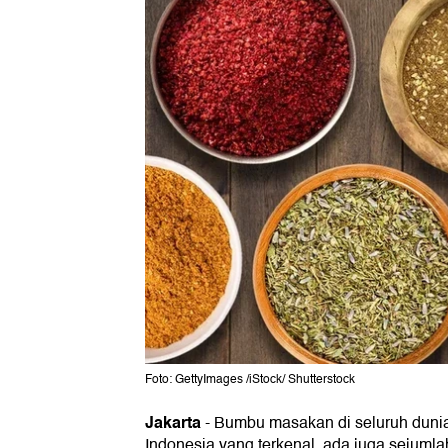
Foto: GettyImages /iStock/ Shutterstock
Jakarta
-
Bumbu masakan di seluruh duni
Indonesia yang terkenal, ada juga sejumla