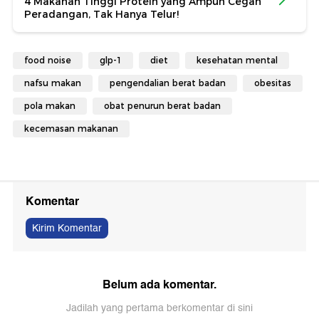
4 Makanan Tinggi Protein yang Ampuh Cegah
Peradangan, Tak Hanya Telur!
food noise
glp-1
diet
kesehatan mental
nafsu makan
pengendalian berat badan
obesitas
pola makan
obat penurun berat badan
kecemasan makanan
Komentar
Kirim Komentar
Belum ada komentar.
Jadilah yang pertama berkomentar di sini