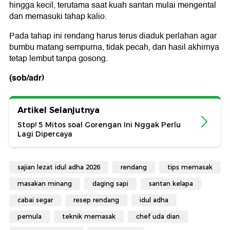
hingga kecil, terutama saat kuah santan mulai mengental
dan memasuki tahap kalio.
Pada tahap ini rendang harus terus diaduk perlahan agar
bumbu matang sempurna, tidak pecah, dan hasil akhirnya
tetap lembut tanpa gosong.
(sob/adr)
Artikel Selanjutnya
Stop! 5 Mitos soal Gorengan Ini Nggak Perlu
Lagi Dipercaya
sajian lezat idul adha 2026
rendang
tips memasak
masakan minang
daging sapi
santan kelapa
cabai segar
resep rendang
idul adha
pemula
teknik memasak
chef uda dian