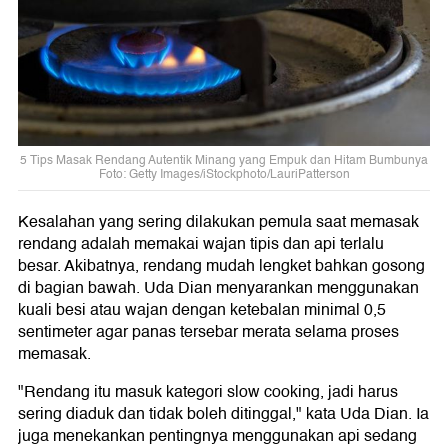
5 Tips Masak Rendang Autentik Minang yang Empuk dan Hitam Bumbunya
Foto: Getty Images/iStockphoto/LauriPatterson
Kesalahan yang sering dilakukan pemula saat memasak
rendang adalah memakai wajan tipis dan api terlalu
besar. Akibatnya, rendang mudah lengket bahkan gosong
di bagian bawah. Uda Dian menyarankan menggunakan
kuali besi atau wajan dengan ketebalan minimal 0,5
sentimeter agar panas tersebar merata selama proses
memasak.
"Rendang itu masuk kategori slow cooking, jadi harus
sering diaduk dan tidak boleh ditinggal," kata Uda Dian. Ia
juga menekankan pentingnya menggunakan api sedang