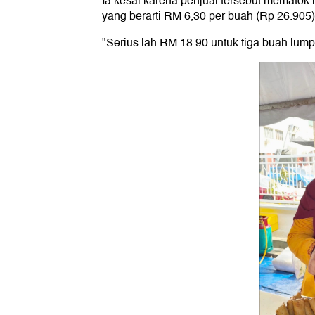
Ia kesal karena penjual tersebut mematok
yang berarti RM 6,30 per buah (Rp 26.905),
"Serius lah RM 18.90 untuk tiga buah lumpi