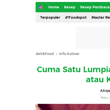
Home
Resep
Resep Pembaca
Terpopuler
d'Foodspot
Master R
detikFood
Info Kuliner
Cuma Satu Lumpia
atau 
Atiqa
Rabu, 