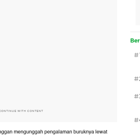
Ber
#
#
#
CONTINUE WITH CONTENT
#
elanggan mengunggah pengalaman buruknya lewat