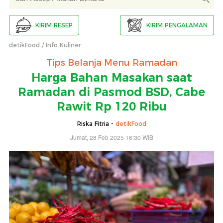
KIRIM RESEP
KIRIM PENGALAMAN
detikFood
Info Kuliner
Tips Belanja Menu Ramadan
Harga Bahan Masakan saat
Ramadan di Pasmod BSD, Cabe
Rawit Rp 120 Ribu
Riska Fitria -
detikFood
Jumat, 28 Feb 2025 16:30 WIB