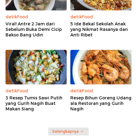
detikFood
detikFood
Viral! Antre 2 Jam dari
5 Ide Bekal Sekolah Anak
Sebelum Buka Demi Cicip
yang Nikmat Rasanya dan
Bakso Bang Udin
Anti Ribet
detikFood
detikFood
3 Resep Tumis Sawi Putih
Resep Bihun Goreng Udang
yang Gurih Nagih Buat
ala Restoran yang Gurih
Makan Siang
Nagih
Selengkapnya