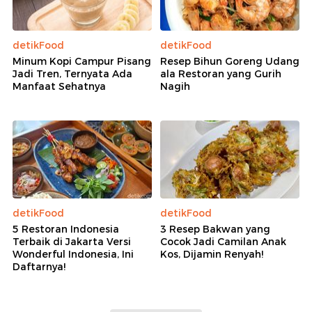
detikFood
detikFood
Minum Kopi Campur Pisang
Resep Bihun Goreng Udang
Jadi Tren, Ternyata Ada
ala Restoran yang Gurih
Manfaat Sehatnya
Nagih
detikFood
detikFood
5 Restoran Indonesia
3 Resep Bakwan yang
Terbaik di Jakarta Versi
Cocok Jadi Camilan Anak
Wonderful Indonesia, Ini
Kos, Dijamin Renyah!
Daftarnya!