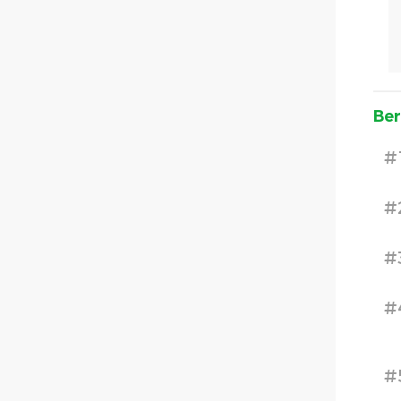
Ber
#
#
#
#
#