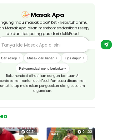
Masak Apa
ingung mau masak apa? Ketik kebutuhanmu,
an Masak Apa akan merekomendasikan resep,
ide dan tips paling pas dari detikFood.
Cari resep
Masak dari bahan
Tips dapur
Rekomendasi menu berbuka
Rekomendasi dihasilkan dengan bantuan AI
berdasarkan konten detikFood. Pembaca disarankan
untuk tetap melakukan pengecekan ulang sebelum
digunakan.
deo
02:34
01:23