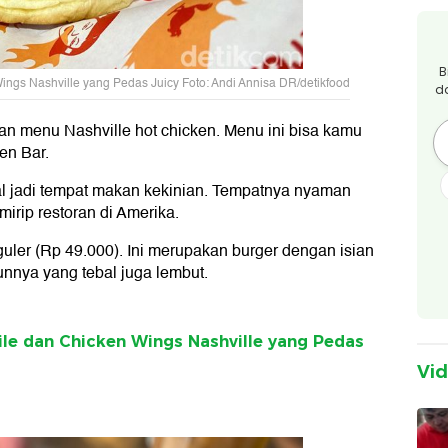
B
ngs Nashville yang Pedas Juicy Foto: Andi Annisa DR/detikfood
d
n menu Nashville hot chicken. Menu ini bisa kamu
en Bar.
al jadi tempat makan kekinian. Tempatnya nyaman
mirip restoran di Amerika.
uler (Rp 49.000). Ini merupakan burger dengan isian
bunnya yang tebal juga lembut.
le dan Chicken Wings Nashville yang Pedas
Vi