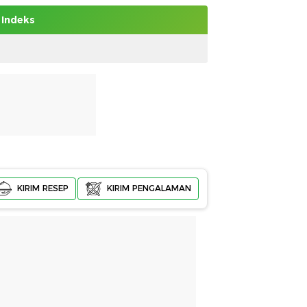
Indeks
KIRIM RESEP
KIRIM PENGALAMAN