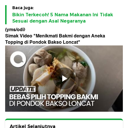
Baca juga:
Bikin Terkecoh! 5 Nama Makanan Ini Tidak
Sesuai dengan Asal Negaranya
(yms/odi)
Simak Video "
Menikmati Bakmi dengan Aneka
Topping di Pondok Bakso Loncat
"
Artikel Selanjutnya