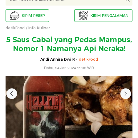
KIRIM RESEP
KIRIM PENGALAMAN
detikFood
Info Kuliner
5 Saus Cabai yang Pedas Mampus,
Nomor 1 Namanya Api Neraka!
Andi Annisa Dwi R -
detikFood
Rabu, 24 Jan 2024 11:30 WIB