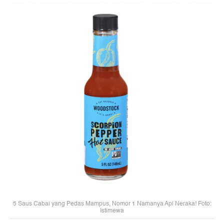
5 Saus Cabai yang Pedas Mampus, Nomor 1 Namanya Api Neraka! Foto:
Istimewa