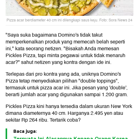
Pizza acar berdiameter 40 cm ini dilengkapi saus keju. Foto: Sora News 24
"Saya suka bagaimana Domino's tidak takut
memperkenalkan produk yang memecah belah seperti
ini," kata seorang netizen. "Bisakah Anda memesan
Pickles Pizza, tapi minta pegawai untuk tidak menaruh
acar?" sahut netizen yang kontra dengan ide ini.
Terlepas dari pro kontra yang ada, uniknya Domino's
Pizza tetap menyediakan pilihan "double toppings",
termasuk untuk pizza acar ini. Jika pesan yang 'double',
berarti jumlah acar yang digunakan sampai 1.200 gram.
Pickles Pizza kini hanya tersedia dalam ukuran New York
dimana diameternya 40 cm. Harganya 2.495 yen atau
sekitar Rp 264 ribu. Tertarik coba?
Baca juga:
Ternyata Ini Alasannya Kenapa Orang Korea