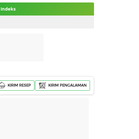
Indeks
KIRIM RESEP
KIRIM PENGALAMAN