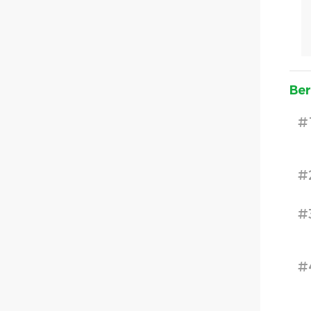
Ber
#
#
#
#