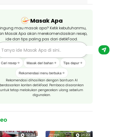
Masak Apa
ingung mau masak apa? Ketik kebutuhanmu,
an Masak Apa akan merekomendasikan resep,
ide dan tips paling pas dari detikFood.
Cari resep
Masak dari bahan
Tips dapur
Rekomendasi menu berbuka
Rekomendasi dihasilkan dengan bantuan AI
berdasarkan konten detikFood. Pembaca disarankan
untuk tetap melakukan pengecekan ulang sebelum
digunakan.
deo
02:34
01:23