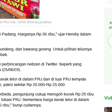
 di PRJ Foto: TikTok @hendry.jonathan
B
d
si Padang. Harganya Rp 35 ribu," ujar Hendry dalam
erundeng, dan bawang goreng. Untuk pilihan telurnya
ebek.
 perbincangan netizen di Twitter. Seperti yang
 (25/06/23).
rak telor di dalam PRJ dan di luar PRJ ternyata
, yakni sekitar Rp 20.000-Rp 25.000.
berbeda, pengunjung cukup merogoh kocek Rp 20 ribu
Vi
r lokasi PRJ. Sementara harga kerak telor di dalam
 ribu," bunyi cuitannya.