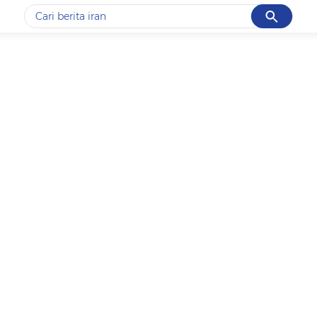
Cancel
Yang sedang ramai dicari
#1
data live draw sgp
#2
kebakaran
#3
prabowo
#4
iran
#5
gempa hari ini
Promoted
Terakhir yang dicari
Loading...