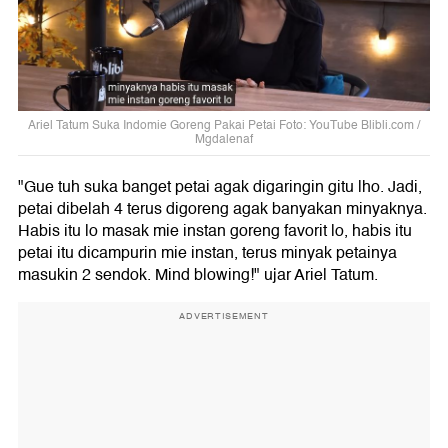
Ariel Tatum Suka Indomie Goreng Pakai Petai Foto: YouTube Blibli.com /
Mgdalenaf
"Gue tuh suka banget petai agak digaringin gitu lho. Jadi,
petai dibelah 4 terus digoreng agak banyakan minyaknya.
Habis itu lo masak mie instan goreng favorit lo, habis itu
petai itu dicampurin mie instan, terus minyak petainya
masukin 2 sendok. Mind blowing!" ujar Ariel Tatum.
ADVERTISEMENT