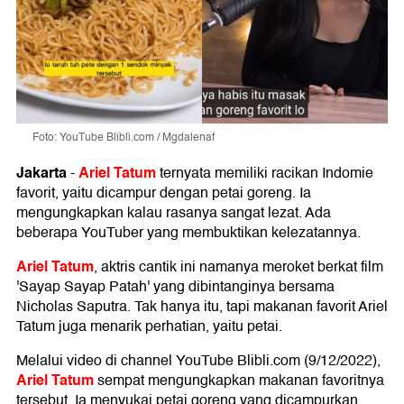
Foto: YouTube Blibli.com / Mgdalenaf
Jakarta
Ariel Tatum
-
ternyata memiliki racikan Indomie
favorit, yaitu dicampur dengan petai goreng. Ia
mengungkapkan kalau rasanya sangat lezat. Ada
beberapa YouTuber yang membuktikan kelezatannya.
Ariel Tatum
, aktris cantik ini namanya meroket berkat film
'Sayap Sayap Patah' yang dibintanginya bersama
Nicholas Saputra. Tak hanya itu, tapi makanan favorit Ariel
Tatum juga menarik perhatian, yaitu petai.
Melalui video di channel YouTube Blibli.com (9/12/2022),
Ariel Tatum
sempat mengungkapkan makanan favoritnya
tersebut. Ia menyukai petai goreng yang dicampurkan