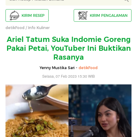
KIRIM RESEP
KIRIM PENGALAMAN
detikFood
Info Kuliner
Ariel Tatum Suka Indomie Goreng
Pakai Petai, YouTuber Ini Buktikan
Rasanya
Yenny Mustika Sari -
detikFood
Selasa, 07 Feb 2023 15:30 WIB