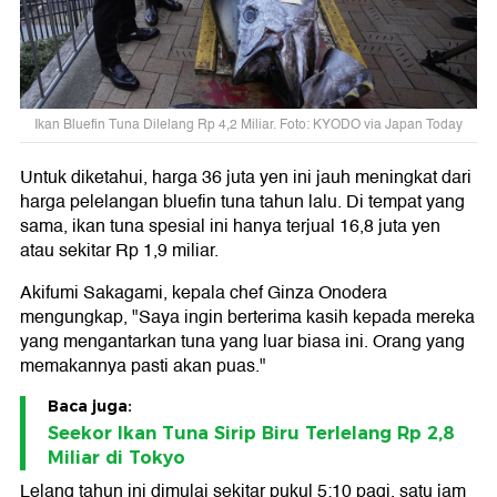
Ikan Bluefin Tuna Dilelang Rp 4,2 Miliar. Foto: KYODO via Japan Today
Untuk diketahui, harga 36 juta yen ini jauh meningkat dari
harga pelelangan bluefin tuna tahun lalu. Di tempat yang
sama, ikan tuna spesial ini hanya terjual 16,8 juta yen
atau sekitar Rp 1,9 miliar.
Akifumi Sakagami, kepala chef Ginza Onodera
mengungkap, "Saya ingin berterima kasih kepada mereka
yang mengantarkan tuna yang luar biasa ini. Orang yang
memakannya pasti akan puas."
Baca juga:
Seekor Ikan Tuna Sirip Biru Terlelang Rp 2,8
Miliar di Tokyo
Lelang tahun ini dimulai sekitar pukul 5:10 pagi, satu jam