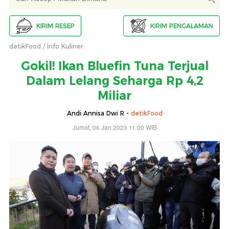
KIRIM RESEP
KIRIM PENGALAMAN
detikFood
Info Kuliner
Gokil! Ikan Bluefin Tuna Terjual
Dalam Lelang Seharga Rp 4,2
Miliar
Andi Annisa Dwi R -
detikFood
Jumat, 06 Jan 2023 11:00 WIB