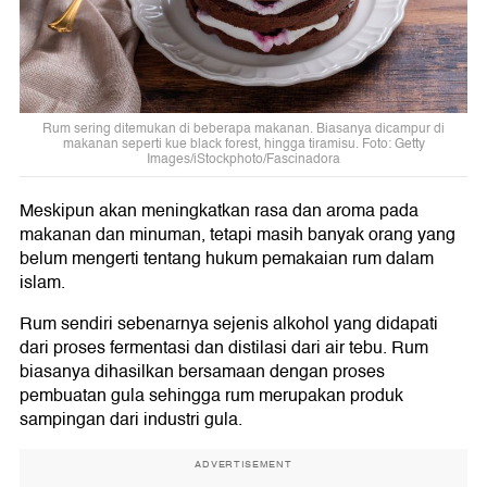
Rum sering ditemukan di beberapa makanan. Biasanya dicampur di
makanan seperti kue black forest, hingga tiramisu. Foto: Getty
Images/iStockphoto/Fascinadora
Meskipun akan meningkatkan rasa dan aroma pada
makanan dan minuman, tetapi masih banyak orang yang
belum mengerti tentang hukum pemakaian rum dalam
islam.
Rum sendiri sebenarnya sejenis alkohol yang didapati
dari proses fermentasi dan distilasi dari air tebu. Rum
biasanya dihasilkan bersamaan dengan proses
pembuatan gula sehingga rum merupakan produk
sampingan dari industri gula.
ADVERTISEMENT