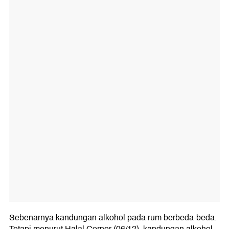
Sebenarnya kandungan alkohol pada rum berbeda-beda.
Tetapi menurut Halal Corner (06/12), kandungan alkohol