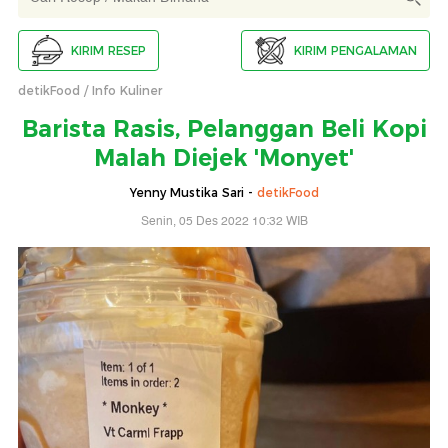
KIRIM RESEP
KIRIM PENGALAMAN
detikFood
Info Kuliner
Barista Rasis, Pelanggan Beli Kopi
Malah Diejek 'Monyet'
Yenny Mustika Sari -
detikFood
Senin, 05 Des 2022 10:32 WIB