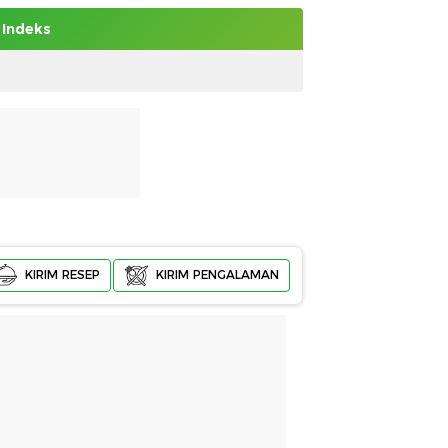
Indeks
KIRIM RESEP
KIRIM PENGALAMAN