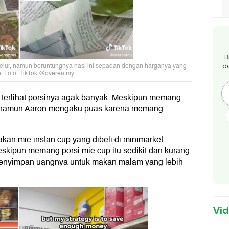
B
 telur, namun beruntungnya nasi ini sepadan dengan harganya yang
d
. Foto: TikTok @overeatmy
 terlihat porsinya agak banyak. Meskipun memang
l, namun Aaron mengaku puas karena memang
akan mie instan cup yang dibeli di minimarket
eskipun memang porsi mie cup itu sedikit dan kurang
nyimpan uangnya untuk makan malam yang lebih
Vi