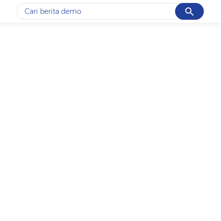
Cancel
Yang sedang ramai dicari
#1
piala presiden 2026
#2
prabowo
#3
gempa hari ini
#4
demo
#5
iran
Promoted
Terakhir yang dicari
Loading...