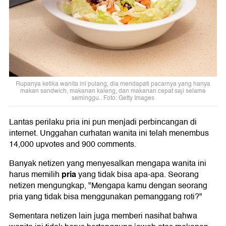
Rupanya ketika wanita ini pulang, dia mendapati pacarnya yang hanya
makan sandwich, makanan kaleng, dan makanan cepat saji selama
seminggu.. Foto: Getty Images
Lantas perilaku pria ini pun menjadi perbincangan di
internet. Unggahan curhatan wanita ini telah menembus
14,000 upvotes and 900 comments.
Banyak netizen yang menyesalkan mengapa wanita ini
pria
harus memilih
yang tidak bisa apa-apa. Seorang
netizen mengungkap, "Mengapa kamu dengan seorang
pria yang tidak bisa menggunakan pemanggang roti?"
Sementara netizen lain juga memberi nasihat bahwa