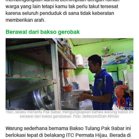
warga yang lain tetapi kamu tak perlu takut tersesat
karena seluruh penduduk di sana tidak keberatan
memberikan arah.
Berawal dari bakso gerobak
Hari, selaku menantu Pak Sabar, mengungkapkan bahwa warung bakso ini
berawal dari bakso gerobakan. Foto: detikcom/Diah Afrilian
Warung sederhana bernama Bakso Tulang Pak Sabar ini
berlokasi tepat di belakang ITC Permata Hijau. Berada di