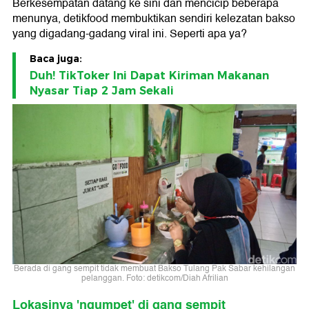
Berkesempatan datang ke sini dan mencicip beberapa
menunya, detikfood membuktikan sendiri kelezatan bakso
yang digadang-gadang viral ini. Seperti apa ya?
Baca juga:
Duh! TikToker Ini Dapat Kiriman Makanan
Nyasar Tiap 2 Jam Sekali
Berada di gang sempit tidak membuat Bakso Tulang Pak Sabar kehilangan
pelanggan. Foto: detikcom/Diah Afrilian
Lokasinya 'ngumpet' di gang sempit