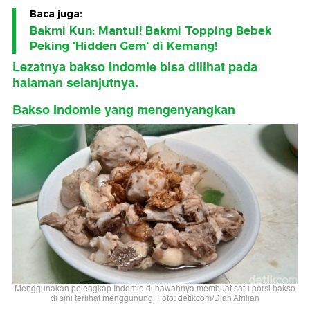
Baca juga:
Bakmi Kun: Mantul! Bakmi Topping Bebek
Peking 'Hidden Gem' di Kemang!
Lezatnya
bakso
Indomie bisa dilihat pada
halaman selanjutnya.
Bakso Indomie yang mengenyangkan
Menggunakan pelengkap Indomie di bawahnya membuat satu porsi bakso
di sini terlihat menggunung. Foto: detikcom/Diah Afrilian