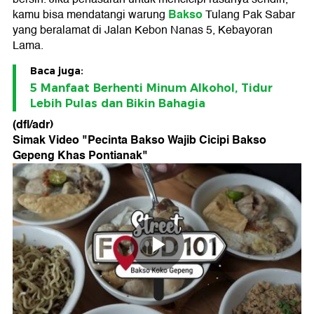
Bakso
kamu bisa mendatangi warung
Tulang Pak Sabar
yang beralamat di Jalan Kebon Nanas 5, Kebayoran
Lama.
Baca juga:
5 Manfaat Berhenti Minum Alkohol, Tidur
Lebih Pulas dan Bikin Bahagia
(dfl/adr)
Simak Video "
Pecinta Bakso Wajib Cicipi Bakso
Gepeng Khas Pontianak
"