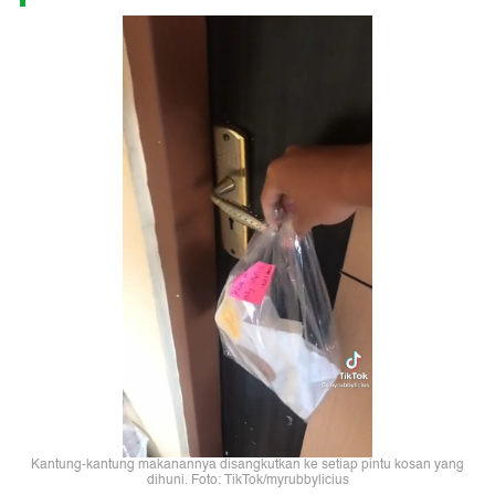
Kantung-kantung makanannya disangkutkan ke setiap pintu kosan yang
dihuni. Foto: TikTok/myrubbylicius