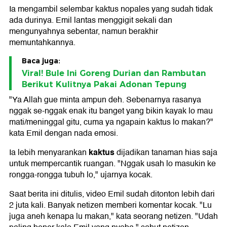
Ia mengambil selembar kaktus nopales yang sudah tidak
ada durinya. Emil lantas menggigit sekali dan
mengunyahnya sebentar, namun berakhir
memuntahkannya.
Baca juga:
Viral! Bule Ini Goreng Durian dan Rambutan
Berikut Kulitnya Pakai Adonan Tepung
"Ya Allah gue minta ampun deh. Sebenarnya rasanya
nggak se-nggak enak itu banget yang bikin kayak lo mau
mati/meninggal gitu, cuma ya ngapain kaktus lo makan?"
kata Emil dengan nada emosi.
kaktus
Ia lebih menyarankan
dijadikan tanaman hias saja
untuk mempercantik ruangan. "Nggak usah lo masukin ke
rongga-rongga tubuh lo," ujarnya kocak.
Saat berita ini ditulis, video Emil sudah ditonton lebih dari
2 juta kali. Banyak netizen memberi komentar kocak. "Lu
juga aneh kenapa lu makan," kata seorang netizen. "Udah