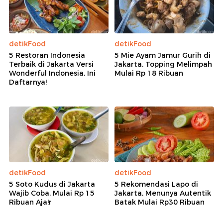
detikFood
detikFood
5 Restoran Indonesia
5 Mie Ayam Jamur Gurih di
Terbaik di Jakarta Versi
Jakarta, Topping Melimpah
Wonderful Indonesia, Ini
Mulai Rp 18 Ribuan
Daftarnya!
detikFood
detikFood
5 Soto Kudus di Jakarta
5 Rekomendasi Lapo di
Wajib Coba, Mulai Rp 15
Jakarta, Menunya Autentik
Ribuan Aja!r
Batak Mulai Rp30 Ribuan