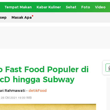
Tempat Makan
Kabar Kuliner
Sehat
Foto
Video
esep
Masak Apa
o Fast Food Populer di
McD hingga Subway
Dwi Rahmawati -
detikFood
, 26 Okt 2021 19:00 WIB