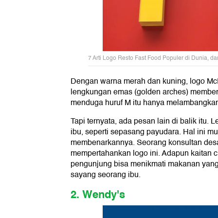
7 Arti Logo Resto Fast Food Populer di Dunia, da
Dengan warna merah dan kuning, logo McD
lengkungan emas (golden arches) membent
menduga huruf M itu hanya melambangkan 
Tapi ternyata, ada pesan lain di balik itu
ibu, seperti sepasang payudara. Hal ini 
membenarkannya. Seorang konsultan desa
mempertahankan logo ini. Adapun kaitan c
pengunjung bisa menikmati makanan yang
sayang seorang ibu.
2. Wendy's