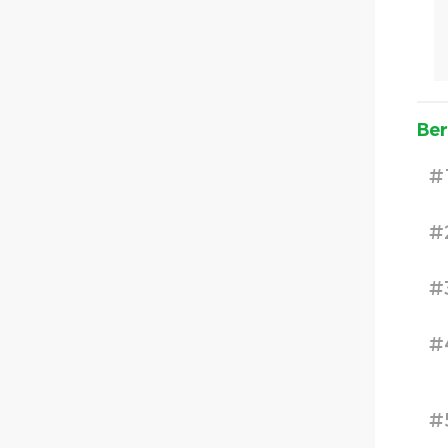
Ber
#
#
#
#
#