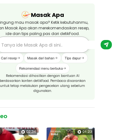
Masak Apa
ingung mau masak apa? Ketik kebutuhanmu,
an Masak Apa akan merekomendasikan resep,
ide dan tips paling pas dari detikFood.
Cari resep
Masak dari bahan
Tips dapur
Rekomendasi menu berbuka
Rekomendasi dihasilkan dengan bantuan AI
berdasarkan konten detikFood. Pembaca disarankan
untuk tetap melakukan pengecekan ulang sebelum
digunakan.
deo
02:34
01:23