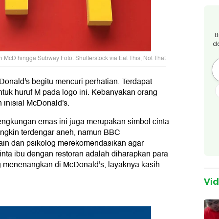
B
d
ri McD hingga Subway Foto: Shutterstock via Eat This, Not That
onald's begitu mencuri perhatian. Terdapat
uk huruf M pada logo ini. Kebanyakan orang
inisial McDonald's.
. Lengkungan emas ini juga merupakan simbol cinta
mungkin terdengar aneh, namun BBC
in dan psikolog merekomendasikan agar
inta ibu dengan restoran adalah diharapkan para
 menenangkan di McDonald's, layaknya kasih
Vi