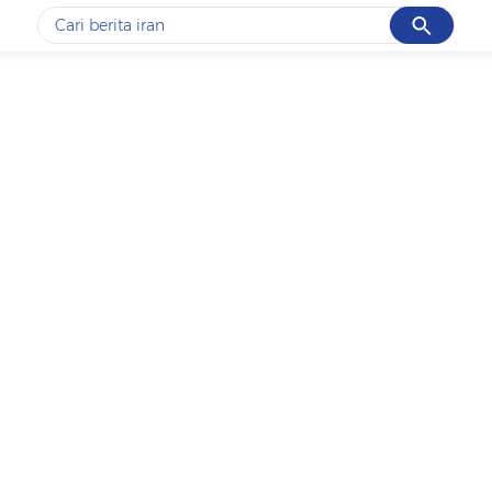
Cancel
Yang sedang ramai dicari
#1
data live draw sgp
#2
piala presiden 2026
#3
prabowo
#4
iran
#5
gempa hari ini
Promoted
Terakhir yang dicari
Loading...