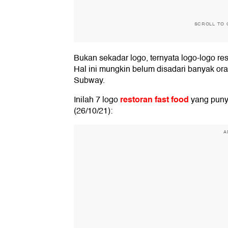
SCROLL TO 
Bukan sekadar logo, ternyata logo-logo res
Hal ini mungkin belum disadari banyak ora
Subway.
restoran fast food
Inilah 7 logo
yang punya
(26/10/21):
A