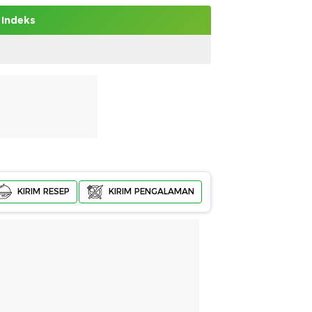
Indeks
KIRIM RESEP
KIRIM PENGALAMAN